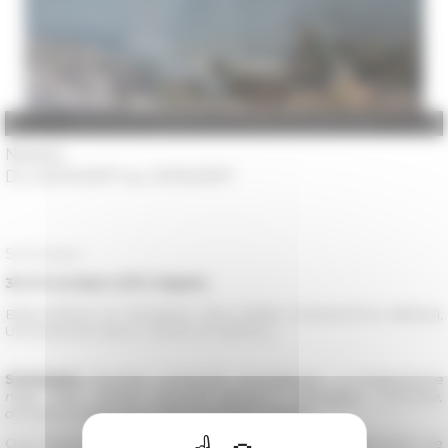
John Harris, Il guado di una diligenza postale, 1845
Naples
Du 30/10/2017 au 31/10/2017
Séminaire
30-31 octobre 2017, Naples
BIBLIOTECA DI RICERCA DELL’AREA UMANISTICA (BRAU),
UNIVERSITÀ DEGLI STUDI DI NAPOLI
Séminaire
Stranieri. Controllo, accoglienza e integrazione
negli Stati italiani (XVI-XIX secolo) / Étrangers. Contrôle,
accueil et intégration dans les États italiens
Org. Marco Meriggi et Anna Maria Rao, avec la collaboration de