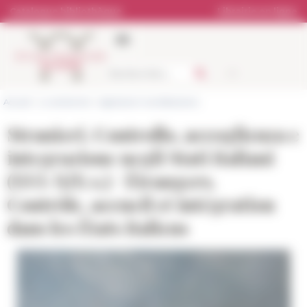
Panneau de gestion des cookies
Catalogue bibliothèque
Librairie en ligne
Accueil
>
La recherche
>
Agenda et manifestations
Stranieri. Controllo, accoglienza e
integrazione negli Stati italiani
(XVI-XIX s.) / Étrangers.
Contrôle, accueil et intégration
dans les États italiens