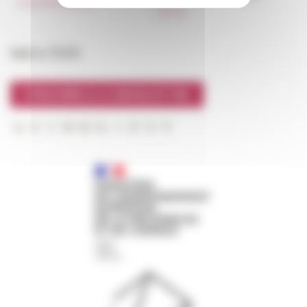
Marchés publics
FarNet
Suivre l’EFR
S'INSCRIRE À LA NEWSLETTER