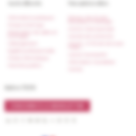
Accès directs
Nos autres sites
Informations pratiques
Réseau des Écoles
françaises à l’étranger
Presse et kit logo
Unione Internazionale
Réservation de salles et
tournages
Carnets de recherche
Hébergement
Carnet « À l’École de toute
l’Italie »
Égalité professionnelle
Carnet Farnèse150
Charte informatique
Information newsletter
Marchés publics
FarNet
Suivre l’EFR
S'INSCRIRE À LA NEWSLETTER