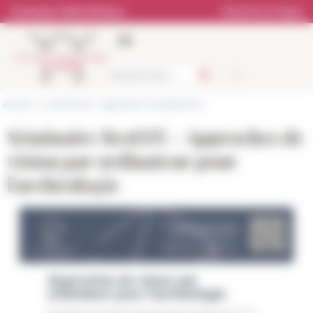
Panneau de gestion des cookies
Catalogue bibliothèque
Librairie en ligne
Accueil
>
La recherche
>
Agenda et manifestations
Séminaire ResEFE - Approches de
vision par ordinateur pour
l'archéologie