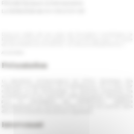
Période
Époque contemporaine
Le 16/06/2026 de 14 h 00 à 15 h 00
Dans le cadre de son plan de formation numérique, le
ResEFE propose une session de printemps avec un cycle
de séminaires sur le thème « IA retours d’expérience ».
Accès libre
Présentation
Le laboratoire archaeoscape.ai de l'EFEO développe des
méthodes à l'intersection de la télédétection, de la vision par
ordinateur et de l'archéologie. Ce séminaire présentera les
architectures et les avancées méthodologiques développées
pour la cartographie par télédétection, adaptées
spécifiquement aux données LiDAR en Asie du Sud-Est, dans
des environnements densément végétalisés.
Intervenant