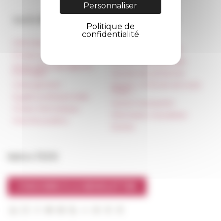
Personnaliser
Accès directs
Nos autres sites
Politique de
confidentialité
Informations pratiques
Réseau des Écoles
françaises à l’étranger
Presse et kit logo
Unione Internazionale
Réservation de salles et
tournages
Carnets de recherche
Hébergement
Carnet « À l’École de toute
l’Italie »
Égalité professionnelle
Carnet Farnèse150
Charte informatique
Information newsletter
Marchés publics
FarNet
Suivre l’EFR
S'INSCRIRE À LA NEWSLETTER