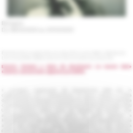
Bologne
Du 18/03/2020 au 21/03/2020
Événement suspendu et reporté à une date ultérieure.
Les nouvelles dates seront annoncées au plus tôt.
Evento rinviato a data da destinarsi. Le nuove date
saranno annunciate appena possibile.
Il convegno, organizzato dal Dipartimento delle Arti, in
collaborazione con il Dipartimento di Storia, Culture e Civiltà
dell’Università di Bologna, presenterà le ultime ricerche sull’Italia
contemporanea di storici e storiche provenienti da Europa, Stati
Uniti e America Latina. Sono gli “sguardi dal mondo” che
accompagneranno quattro giorni di panel dedicati a
Risorgimento e Italia liberale, Fascismo e Italia repubblicana, ma
anche alla cultura di massa, all’emigrazione e alla violenza
politica. Sono gli “sguardi” che mettono in luce il filo intricato