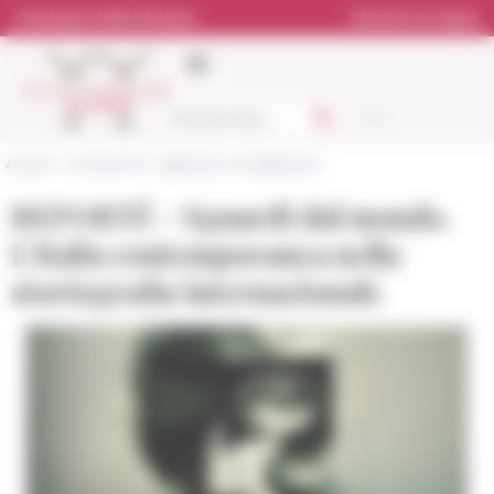
Panneau de gestion des cookies
Catalogue bibliothèque
Librairie en ligne
Accueil
>
La recherche
>
Agenda et manifestations
REPORTÉ - Sguardi dal mondo.
L'Italia contemporanea nella
storiografia internazionale