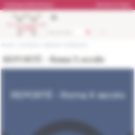
Panneau de gestion des cookies
Catalogue bibliothèque
Librairie en ligne
Accueil
>
La recherche
>
Agenda et manifestations
REPORTÉ - Roma X secolo