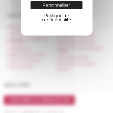
Personnaliser
Accès directs
Nos autres sites
Politique de
confidentialité
Informations pratiques
Réseau des Écoles
françaises à l’étranger
Presse et kit logo
Unione Internazionale
Réservation de salles et
tournages
Carnets de recherche
Hébergement
Carnet « À l’École de toute
l’Italie »
Égalité professionnelle
Carnet Farnèse150
Charte informatique
Information newsletter
Marchés publics
FarNet
Suivre l’EFR
S'INSCRIRE À LA NEWSLETTER