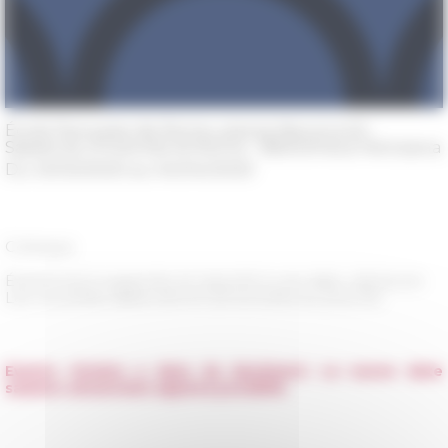
École française de Rome, piazza Navona 62 -
Sapienza Università di Roma - Bibliotheca Hertziana
Du 31/03/2020 au 04/04/2020
Colloque
Événement suspendu et reporté à une date ultérieure.
Les nouvelles dates seront annoncées au plus tôt.
Evento rinviato a data da destinarsi. Le nuove date
saranno annunciate appena possibile.