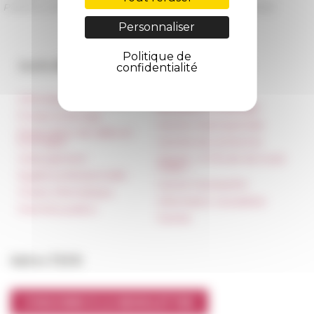
Publié le 31/03/2025 -
Dernière mise à jour le
31/03/2025
Personnaliser
Politique de
Accès directs
Nos autres sites
confidentialité
Informations pratiques
Réseau des Écoles
françaises à l’étranger
Presse et kit logo
Unione Internazionale
Réservation de salles et
tournages
Carnets de recherche
Hébergement
Carnet « À l’École de toute
l’Italie »
Égalité professionnelle
Carnet Farnèse150
Charte informatique
Information newsletter
Marchés publics
FarNet
Suivre l’EFR
S'INSCRIRE À LA NEWSLETTER