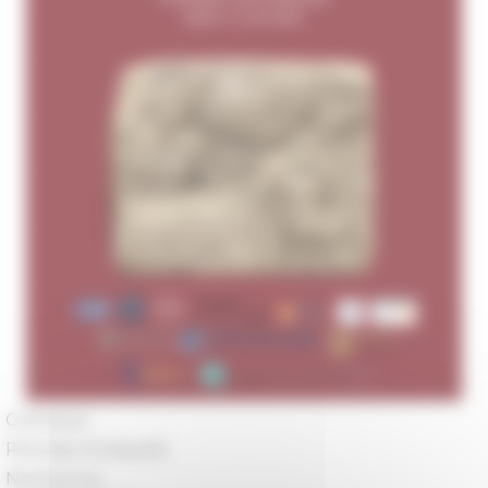
Colloque
Période
Antiquité
Narbonne