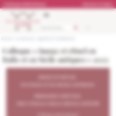
Panneau de gestion des cookies
Catalogue bibliothèque
Librairie en ligne
Accueil
>
La recherche
>
Agenda et manifestations
Colloque « Image et rituel en
Italie et en Sicile antiques » 2025