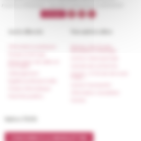
Publié le 27/03/2019 -
Dernière mise à jour le
29/03/2019
Accès directs
Nos autres sites
Informations pratiques
Réseau des Écoles
françaises à l’étranger
Presse et kit logo
Unione Internazionale
Réservation de salles et
tournages
Carnets de recherche
Hébergement
Carnet « À l’École de toute
l’Italie »
Égalité professionnelle
Carnet Farnèse150
Charte informatique
Information newsletter
Marchés publics
FarNet
Suivre l’EFR
S'INSCRIRE À LA NEWSLETTER