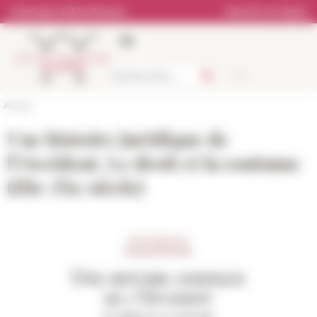
Panneau de gestion des cookies
Catalogue bibliothèque
Librairie en ligne
Accueil
Une histoire juridique de
l’Occident. Le droit et la coutume
(IIIe-IXe siècle)