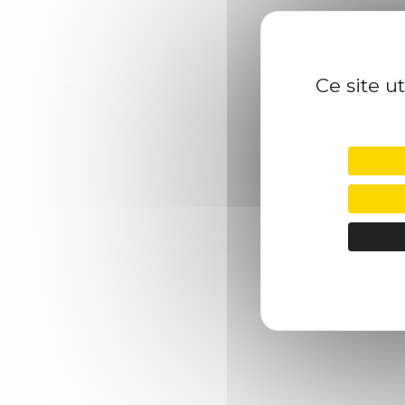
Ce site u