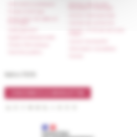
Informations pratiques
Réseau des Écoles
françaises à l’étranger
Presse et kit logo
Unione Internazionale
Réservation de salles et
tournages
Carnets de recherche
Hébergement
Carnet « À l’École de toute
l’Italie »
Égalité professionnelle
Carnet Farnèse150
Charte informatique
Information newsletter
Marchés publics
FarNet
Suivre l’EFR
S'INSCRIRE À LA NEWSLETTER