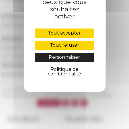
ceux que vous
souhaitez
activer
Archivio di Stato di Napoli
Piazzetta del Grande Archivio 5, Naples
Tout accepter
Ouverture :
Tout refuser
10 janvier - 12 février 2022
lun - ven 8h30 - 18h30 et sam 8h00 - 14h00
Personnaliser
Informations :
Politique de
confidentialité
archiviodistatonapoli.it
Catégories
La recherche Valorisation de la recherche
Publié le 14/01/2022 -
Dernière mise à jour le
14/01/2022
Accès directs
Nos autres sites