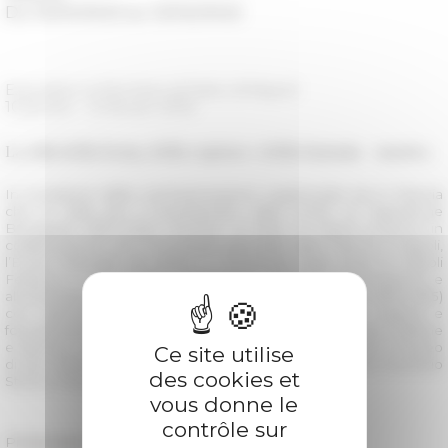
Du 10/01/2022 au 12/02/2022
Exposition à l'Archivio di Stato di Napoli
10 janvier - 12 février 2022
La città della forza, della ragione e della fantasia – mostra
In occasione delle commemorazioni organizzate sia in Francia
che in Italia per il bicentenario della morte di Napoleone
Bonaparte (1821-2021), l’Archivio di Stato di Napoli propone in
collaborazione con il Consolato generale della Francia a Napoli,
l’École Française de Rome e l’Università degli Studi di Napoli
Federico II una mostra temporanea dedicata all’architettura e
all’urbanistica a Napoli durante il Decennio francese (1806-1815)
con esposizione di disegni, stampe e documenti originali e
fotoriproduzioni in digitale tratti da raccolte di istituzioni italiane
e francesi, tra le quali la Biblioteca Nazionale di Napoli, il Museo
Ce site utilise
di San Martino, la Società Napoletana di Storia Patria e l’Archivio
des cookies et
Storico Municipale di Napoli.
vous donne le
contrôle sur
Présentation et cycle de conférences (pdf
)