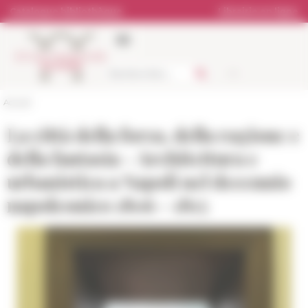
Panneau de gestion des cookies
Catalogue bibliothèque
Librairie en ligne
Accueil
La città della forza, della ragione e
della fantasia - Architettura e
urbanistica a Napoli nel decennio
napoleonico 1806 - 1815