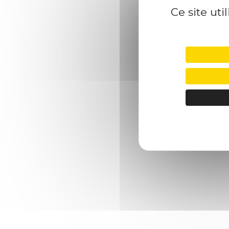
Ce site ut