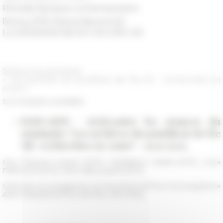
Période
Époque contemporaine
Roma, EFR, Piazza Navona 62
Le 23/02/2023 de 16 h 00 à 18 h 00
Séance du séminaire
« Les archives du pontificat de Pie XII : recherches en
cours »
Sur inscription préalable
PODCASTS : (ré)écouter les séances du
séminaire "Les archives du pontificat de Pie
XII : recherches en cours" - 2022/2023
Org. Édouard Coquet (EFR), Maddalena Cataldi (EFR), Laura
Pettinaroli (EFR), Nina Valbousquet (EFR)
Séminaire du programme ArchivesPie12 (EFR) et du programme
ANR Globalvat (EFR/LARHRA UMR 5190)