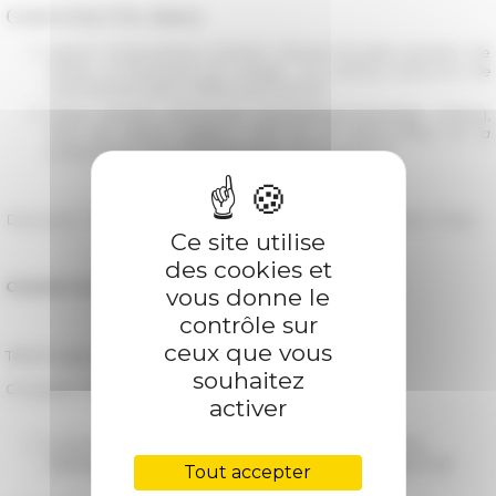
Gouverner les âmes
Agnès Desmazières (Centre Sèvres-Facultés jésuites de
Paris),
La discipline du clergé : un champ méconnu de
l’activité du Saint-Office sous Pie XII
Claus Arnold
(
Johannes Gutenberg-Universität Mainz),
Plus de saints papes ! Pie XII, le Saint-Office et la
préparation de la béatification d’Innocent XI
Discutant : Daniele Menozzi (Scuola Normale Superiore, Pise)
Ce site utilise
des cookies et
Contact et inscriptions :
globalvat.anr(at)efrome.it
vous donne le
contrôle sur
ceux que vous
Télécharger l'affiche
souhaitez
Consulter le programme complet du séminaire →
activer
04/10/2022
Séminaire "Les archives du pontificat de Pie
XII&nbsp;: recherches en cours" - d’octobre 2022 à juillet 2023
Tout accepter