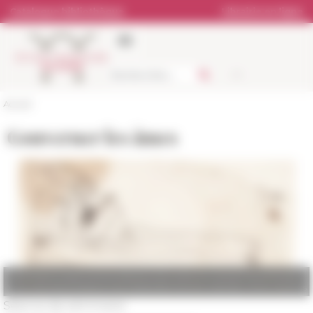
Panneau de gestion des cookies
Catalogue bibliothèque
Librairie en ligne
Accueil
Gouverner les âmes
Illustration : Gian Lorenzo Bernini, dit Le Bernin, caricature d’Innocent
XI, années 1670 (Museum der Bildenden Künste, Leipzig). Droits réservés
Séance de séminaire