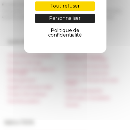
Écouter la séance sur Soundcloud
Tout refuser
Catégories
La recherche Ressources multimedia Séminaires
Publié le 18/01/2023 -
Dernière mise à jour le
28/09/2023
Personnaliser
Politique de
confidentialité
Accès directs
Nos autres sites
Informations pratiques
Réseau des Écoles
françaises à l’étranger
Presse et kit logo
Unione Internazionale
Réservation de salles et
tournages
Carnets de recherche
Hébergement
Carnet « À l’École de toute
l’Italie »
Égalité professionnelle
Carnet Farnèse150
Charte informatique
Information newsletter
Marchés publics
FarNet
Suivre l’EFR