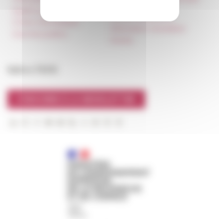
l’Italie »
Égalité professionnelle
Carnet Farnèse150
Charte informatique
Information newsletter
Marchés publics
FarNet
Suivre l’EFR
S'INSCRIRE À LA NEWSLETTER