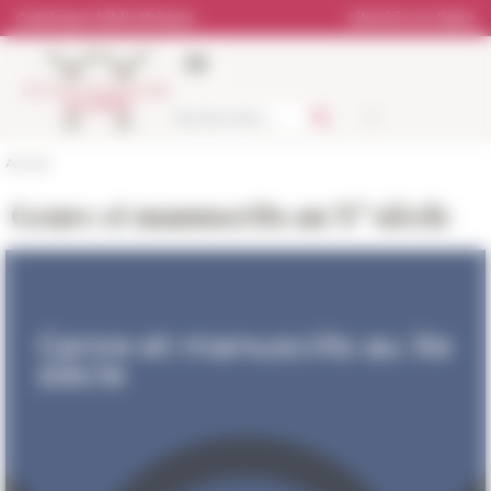
Panneau de gestion des cookies
Catalogue bibliothèque
Librairie en ligne
Accueil
e
Genre et manuscrits au X
siècle