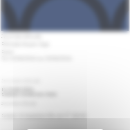
Journée d’étude
Période
Moyen Âge
Paris
Du 14/06/2024 au 15/06/2024
Journées d'étude
14-15 juin 2024,
Campus Condorcet, Paris
Journées d'étude
e
Genre et manuscrits au X
siècle