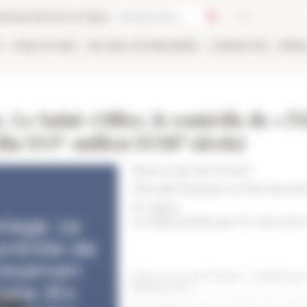
thèque
Librairie en ligne
E
PUBLICATIONS
EN LIGNE
LES PERSONNES
CANDIDATER
RÉSE
 Le Saint-Office, le contrôle de « l’é
e
e
(fin XVI
-milieu XVIII
siècle)
Séance de séminaire
Période
Époque contemporai
En ligne
Le 09/04/2025 de 17 h 30 à 19 
Séance du séminaire « Litigating
Researche »