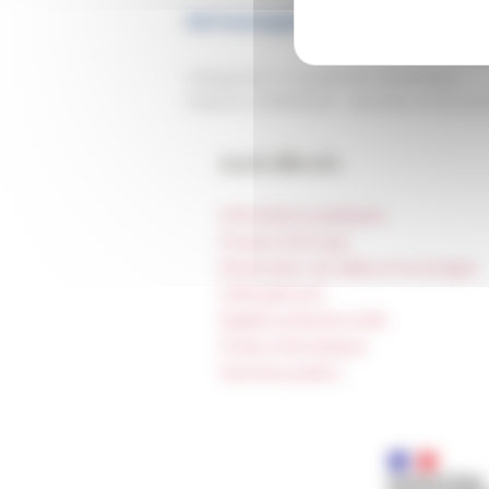
Voir le programme complet du cycle
Catégories
La recherche Séminaires
Publié le 17/03/2025 -
Dernière mise à jo
Accès directs
Informations pratiques
Presse et kit logo
Réservation de salles et tournages
Hébergement
Égalité professionnelle
Charte informatique
Marchés publics