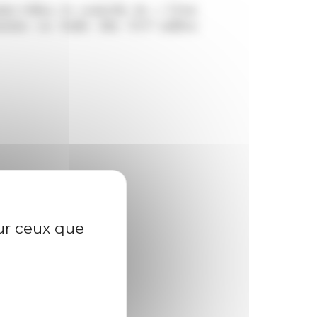
nt-Office, le contrôle de « l’état
e
moins en Italie
(fin XVI
-milieu
sur ceux que