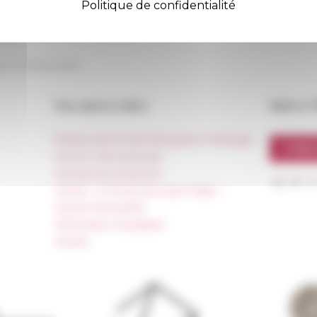
Politique de confidentialité
 →
ur le
03/04/2025
Nos autres sites
Suivre 
Réseau des Écoles françaises à l’étranger
S'INS
Unione Internazionale
Carnets de recherche
Carnet « À l’École de toute l’Italie »
Carnet Farnèse150
Information newsletter
FarNet