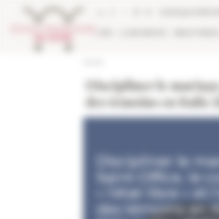
Panneau de gestion des cookies
Catalogue biblio
L'EFR
LA RECHERCHE
BIBLIOTHÈQU
Accueil
Discipliner le mariage.
des témoins en Italie 