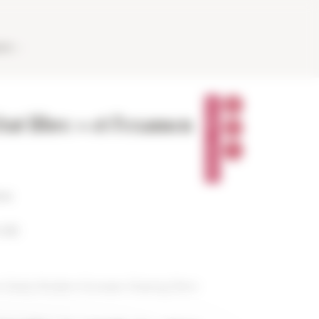
AUX
P
A
tat libre » et l’examen
R
T
A
G
E
R
ne
h 00
 in Early Modern Europe: Sharing New