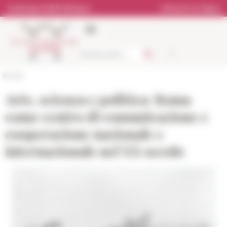
Panneau de gestion des cookies
Catalogue bibliothèque
Librairie en ligne
Accueil
Arte, scienza e politica: Roma
come centro di comunicazione e
cooperazione nazionale e
internazionale nel XX secolo