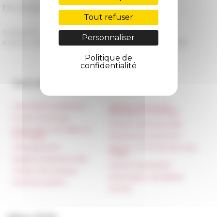
Per scaricare la locandina →
Tout refuser
Catégories
La recherche Unione Internazionale
Personnaliser
Publié le 30/09/2019 -
Dernière mise à jour le
18/12/2019
Politique de
confidentialité
Accès directs
Nos autres sites
Informations pratiques
Réseau des Écoles
françaises à l’étranger
Presse et kit logo
Unione Internazionale
Réservation de salles et
tournages
Carnets de recherche
Hébergement
Carnet « À l’École de toute
l’Italie »
Égalité professionnelle
Carnet Farnèse150
Charte informatique
Information newsletter
Marchés publics
FarNet