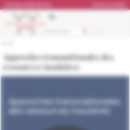
Panneau de gestion des cookies
Catalogue bibliothèque
Librairie en ligne
Accueil
Approches transnationales des
ressources insulaires