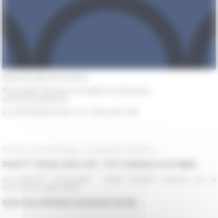
Séance de séminaire
Périodes
Époque moderne, Époque
contemporaine
Le 01/02/2024 de 14 h 00 à 16 h 00
Séance du séminaire « Gouverner les îles »
er
Jeudi 1
février 2024, 15 h - 17 h, Toulouse et en ligne
UNIVERSITÉ TOULOUSE - JEAN JAURÈS (Maison de la
Recherche, salle A306)
Cycle de séminaire
Gouverner les îles