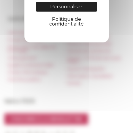
Personnaliser
Accès directs
Nos autres sites
Politique de
confidentialité
Informations pratiques
Réseau des Écoles
françaises à l’étranger
Presse et kit logo
Unione Internazionale
Réservation de salles et
tournages
Carnets de recherche
Hébergement
Carnet « À l’École de toute
l’Italie »
Égalité professionnelle
Carnet Farnèse150
Charte informatique
Information newsletter
Marchés publics
FarNet
Suivre l’EFR
S'INSCRIRE À LA NEWSLETTER