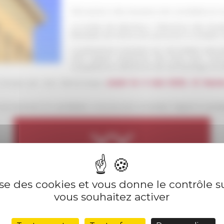
Réception des dossiers de candidature av
Le poste de directeur / directrice des étu
française de Rome est à pourvoir à compter 
La personne nommée sur cet emploi sera p
une durée maximum de trois ans, reno
compétence relèveront de l’archéologie et d
 envoyé par voie électronique
avant le 5 mai 2025, 12 heur
 recrutement et candidater, vous pouvez consulter l'appel à cand
lise des cookies et vous donne le contrôle 
vous souhaitez activer