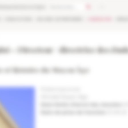
thèque
Librairie en ligne
E
PUBLICATIONS
EN LIGNE
LES PERSONNES
CANDIDATER
RÉSE
loi – Directeur / directrice des étu
e et histoire du Moyen Âge
Poste à pourvoir
Période
Moyen Âge
Date limite d'envoi des dossiers
0
Date de prise de fonction
01-09-25