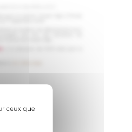
ant le 5 mai 2025, à 12 h
des pour la section Moyen Âge à l'École
er
du 1
septembre 2025.
lacée en position de détachement pour
uvelable une fois. Ses domaines de
e l’histoire du Moyen Âge.
es
, à la directrice de l’EFR ainsi qu’à la
idature
sur cette page.
sur ceux que