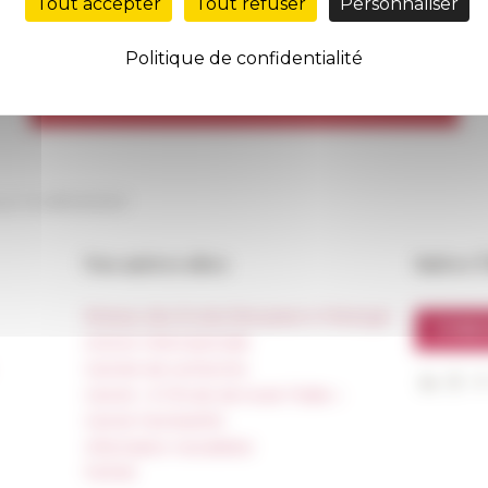
Tout accepter
Tout refuser
Personnaliser
Politique de confidentialité
our le
28/02/2025
Nos autres sites
Suivre 
Réseau des Écoles françaises à l’étranger
S'INS
Unione Internazionale
Carnets de recherche
Carnet « À l’École de toute l’Italie »
Carnet Farnèse150
Information newsletter
FarNet