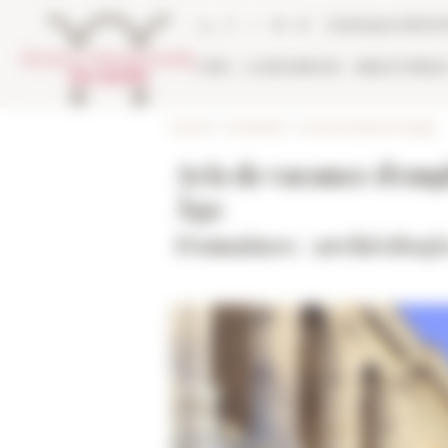
Panneau de gestion des cookies
Catalogue biblio
L'EFR
LA RECHERCHE
BIBLIOTHÈQU
Accueil
>
Candidater
>
Autres emplois et stages
Avis de vacance d'emp
Âge
Domaines : archéologi