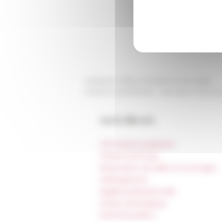
Catégorie
Offres d'emploi et de stage
Publié le 22/03/2024 -
Dernière mise à j
Accès directs
Informations pratiques
Presse et kit logo
Réservation de salles et tournages
Hébergement
Égalité professionnelle
Charte informatique
Marchés publics