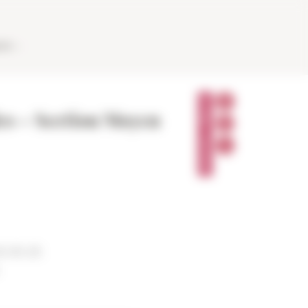
AUX
P
A
des – Section Moyen
R
T
A
G
E
R
5-05-25