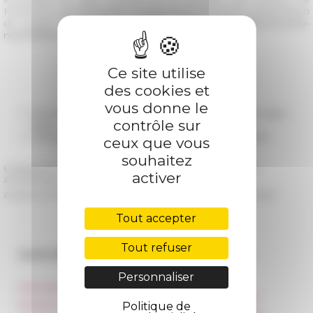
Feminicon, accompagnée d'explications et d'une présentation
du projet et de ses actualités :
https://magnagrecia.huma-
num.fr/s/feminicon/
Ce site utilise
des cookies et
vous donne le
29/04/2021
Projet FEMINICON : la collection Rizzon en Open
contrôle sur
Acces
14/05/2020
Lancement du projet européen FEMINICON
ceux que vous
souhaitez
Catégories
Chercheurs accueillis L'EFR La recherche
activer
Archéologie
Publié le 31/03/2021 -
Dernière mise à jour le
03/04/2023
Tout accepter
Tout refuser
Accès directs
Nos autres sites
Personnaliser
Informations pratiques
Réseau des Écoles
françaises à l’étranger
Presse et kit logo
Politique de
Unione Internazionale