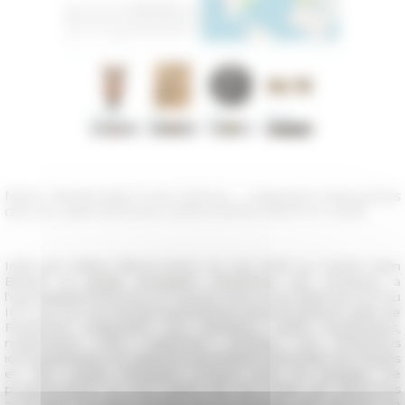
Marie Skłodowska-Curie Actions - Individual Fellowships
dans le cadre d’Horizon 2020 (H2020-MSCA-IF-2019)
Initié par Fabien Bièvre-Perrin en mai 2020 au Centre Jean
Bérard, le
projet européen Feminicon
est consacré à
e
l'iconographie féminine en Grande Grèce et en Illyrie du VIII
au
e
III
s. av. n.è. Les études quantitatives prévues dans le cadre de
Feminicon s'appuient sur plusieurs outils numériques,
notamment une collection Omeka, un thésaurus
iconographique, un système permettant d'encoder les images
et des scripts d'analyse conçus avec le langage de
programmation R. Une partie de ces outils est désormais
accessible en open access sur le nouveau site internet de