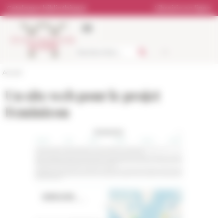
Panneau de gestion des cookies
Catalogue bibliothèque
Librairie en ligne
Accueil
Un site web pour le projet
Feminicon