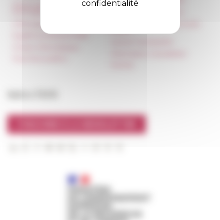
confidentialité
Réservation de salles et
tournages
Carnets de recherche
Hébergement
Carnet « À l’École de toute
l’Italie »
Égalité professionnelle
Carnet Farnèse150
Charte informatique
Information newsletter
Marchés publics
FarNet
Suivre l’EFR
S'INSCRIRE À LA NEWSLETTER