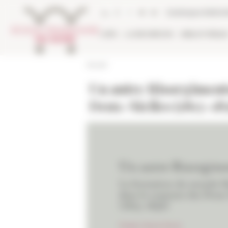
Panneau de gestion des cookies
Catalogue biblio
L'EFR
LA RECHERCHE
BIBLIOTHÈQU
Accueil
Un autre Risorgiment
Deux-Siciles (1815-18