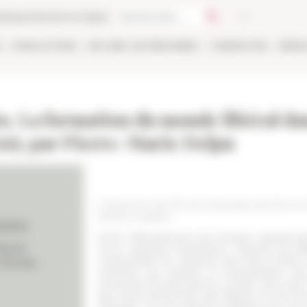
thèque
Librairie en ligne
E
PUBLICATIONS
EN LIGNE
LES PERSONNES
CANDIDATER
RÉSE
o. La formation du monde libéral da
56), par Pierre-Marie Delpu
Collection de l'École française de Rome
Version papier
Entre l’effondrement de l’Empire napoléoni
où la « question napolitaine » devient une aff
continentale du royaume des Deux-Siciles voi
cohérent qui associe la revendication des 
monarchie bourbonienne. À partir de la doc
des écrits personnels des libéraux et de leu
d’étudier ce mouvement politique par ses a