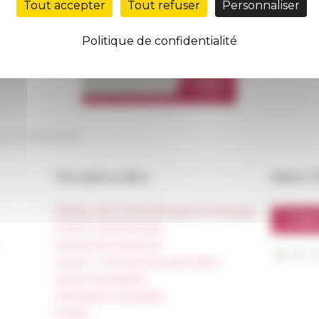
Tout accepter
Tout refuser
Personnaliser
Politique de confidentialité
our le
03/05/2019
Nos autres sites
Suivre 
Réseau des Écoles françaises à l’étranger
S'INS
Unione Internazionale
Carnets de recherche
Carnet « À l’École de toute l’Italie »
Carnet Farnèse150
Information newsletter
FarNet