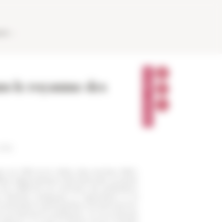
AUX
P
A
ns le royaume des
R
T
A
G
E
R
 556
en en 1815 et le milieu des années 1850,
aire diplomatique internationale, la partie
t s’affirmer un scénario de politisation
libertés politiques à l’opposition à la
umentation administrative bourbonienne,
rs productions politiques, on se propose
cteurs. Il a pris la forme d’une société