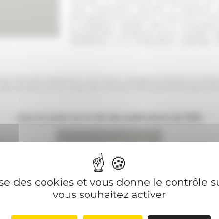
civile d’opposition réticulée et disparate, 
idéologiquement libérale. À travers les circu
la politisation libérale dans le Mezzogior
Risorgimento méridional qu’on voudrait m
résistances à la construction nationale 
cole Normale Supérieure LSH (Lyon), agrégé et docteur en histo
ctuels portent sur les cultes des martyrs révolutionnaires dans 
Livre en vente sur le site des publications de l’EFR.
lise des cookies et vous donne le contrôle 
vous souhaitez activer