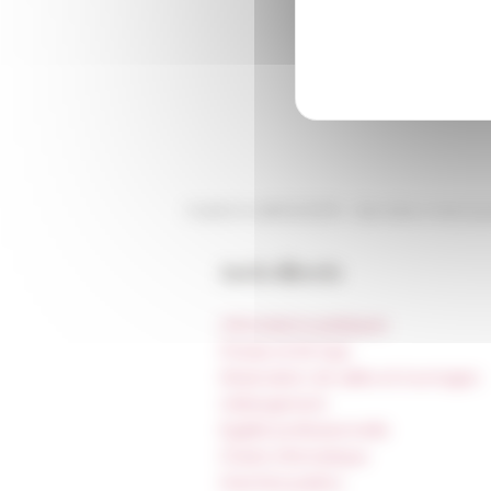
Publié le 08/04/2019 -
Dernière mise à j
Accès directs
Informations pratiques
Presse et kit logo
Réservation de salles et tournages
Hébergement
Égalité professionnelle
Charte informatique
Marchés publics