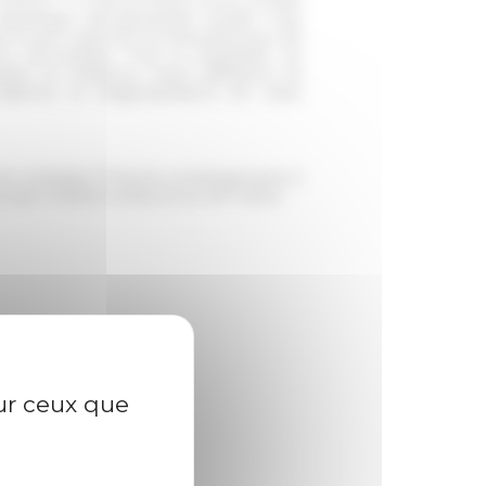
davantage anti-absolutiste qu’elle n’est
its locaux, nationaux et transnationaux de
no pré-unitaire, c’est la singularité du
ettre en évidence, entre adhésions et
italienne et réappropriations de cette
ire, enseigne l’histoire contemporaine à
e
l’Europe méditerranéenne au XIX
siècle.
sur ceux que