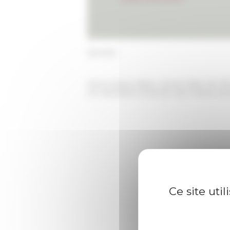
dernière.
Pierre-Marie Delpu, ancien élève de l’É
Aix-Marseille Université. Ses travaux a
Ce site uti