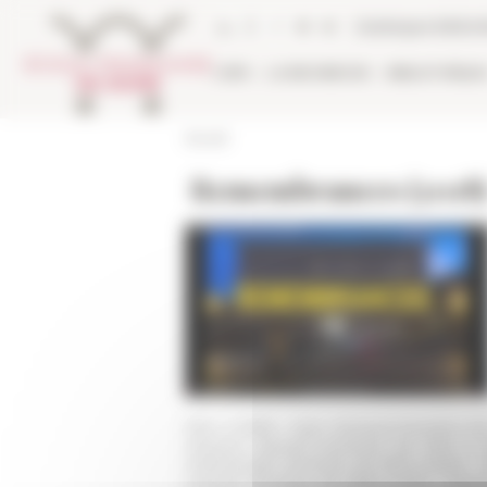
Panneau de gestion des cookies
Catalogue biblio
L'EFR
LA RECHERCHE
BIBLIOTHÈQU
Accueil
Remembrances (2018
1954 à 1956) - Jean Richard (membre de
Maurice Aymard (membre de 1964 à 19
Petitmengin (membre de 1962 à 1964) - B
Pairault (membre de 1968 à 1971) - Pier