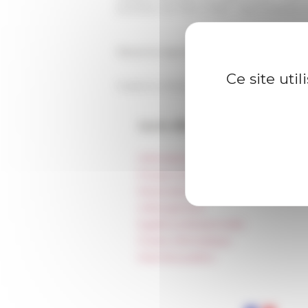
(membre de 1959 à 1961) - Jean Andreau
Revoir le reportage "Remembrances", réal
Ce site uti
Publié le 11/02/2022 -
Dernière mise à jo
Accès directs
Informations pratiques
Presse et kit logo
Réservation de salles et tournages
Hébergement
Égalité professionnelle
Charte informatique
Marchés publics