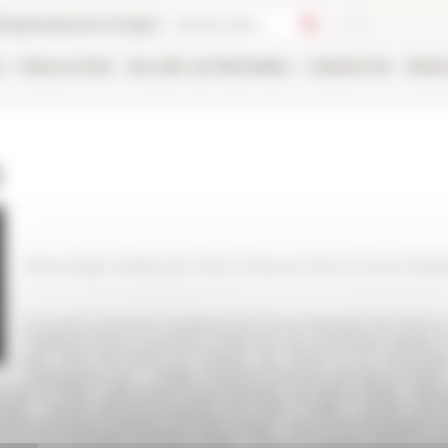
thèque
Librairie en ligne
E
PUBLICATIONS
EN LIGNE
LES PERSONNES
CANDIDATER
RÉSE
)
Reportage réalisé par Jean-François Dars et Anne Papil
Souvenirs d'anciens membres de l’École française de Rome, r
Papillault (Paris, novembre 2018) Film documentaire réalisé à
des Amis de l'EFR au Collège de France le 21 novembre 
d'apparition, de : - Didier Ozanam (membre de 1944 à 194
 1943 à 1947) - Jean-Paul Morel (membre de 1960 à 1963) - Ber
66) - André Tchernia (membre de 1963 à 1966) - André Vauch
ertrand Jestaz (membre de 1962 à 1964) - Pierre Gros (membre d
re Toubert (membre de 1958 à 1961) - François-Charles Uginet (m