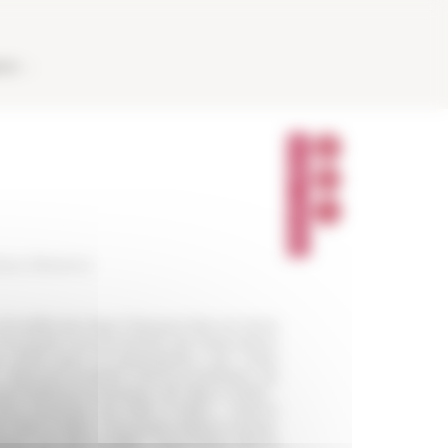
AUX
P
A
R
T
A
G
E
R
laut (Nestor)
ecueillis par Jean-François Dars et Anne
 l'occasion du lancement de l'association
2018 Avec la participation, par ordre
6) - Bernard Combet Farnoux (membre de
nard Barbiche (membre de 1960 à 1962) -
ez (membre de 1965 à 1967) - Pierrre
e 1966 à 1969) - Françoise-Hélène Massa-
embre de 1967 à 1969) - Yves-Marie Bercé