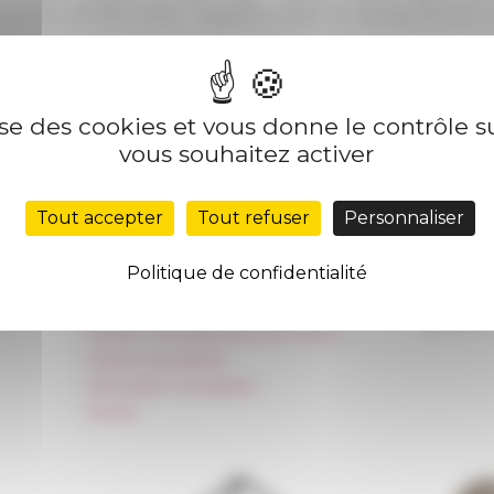
 (membre de 1967 à 1970) - Ségolène Oudot de Dainville (membre 
isé par Jean-François Dars et Anne Papillault (2018) →
lise des cookies et vous donne le contrôle 
ur le
20/06/2025
vous souhaitez activer
Nos autres sites
Suivre 
Tout accepter
Tout refuser
Personnaliser
Réseau des Écoles françaises à l’étranger
S'INS
Politique de confidentialité
Unione Internazionale
Carnets de recherche
Carnet « À l’École de toute l’Italie »
Carnet Farnèse150
Information newsletter
FarNet