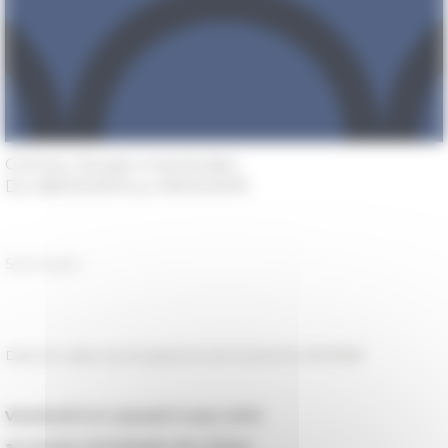
Colmar, Musée Unterlinden
Du 08/03/2019 au 09/03/2019
Séminaire
Dans le cadre du programme de recherche
PICTOR
Vendredi 8 et samedi 9 mars 2019
au musée Unterlinden de Colmar