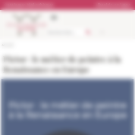
Panneau de gestion des cookies
Catalogue bibliothèque
Librairie en ligne
Accueil
Pictor : le métier de peintre à la
Renaissance en Europe