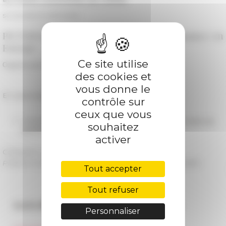
se tiendra le séminaire
PICTOR le métier de peintre à la Renaissance en
Europe
Ce site utilise
Organisé par Audrey Nassieu-Maupas (EPHE)
des cookies et
vous donne le
En savoir plus sur le programme PICTOR →
contrôle sur
ceux que vous
10/10/2019
5e rencontre du programme PICTOR - Le métier de
souhaitez
peintre en Europe au XVIe siècle
activer
Catégorie
La recherche
Publié le 27/02/2019 -
Dernière mise à jour le
23/04/2020
Tout accepter
Tout refuser
Accès directs
Nos autres sites
Personnaliser