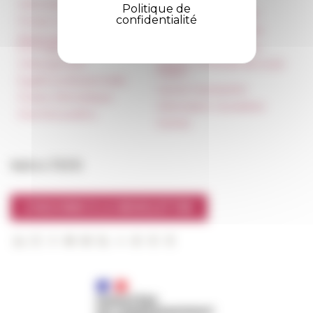
Informations pratiques
Réseau des Écoles
Politique de
françaises à l’étranger
confidentialité
Presse et kit logo
Unione Internazionale
Réservation de salles et
tournages
Carnets de recherche
Hébergement
Carnet « À l’École de toute
l’Italie »
Égalité professionnelle
Carnet Farnèse150
Charte informatique
Information newsletter
Marchés publics
FarNet
Suivre l’EFR
S'INSCRIRE À LA NEWSLETTER