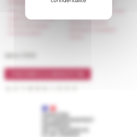
confidentialité
tournages
Carnets de recherche
Hébergement
Carnet « À l’École de toute
l’Italie »
Égalité professionnelle
Carnet Farnèse150
Charte informatique
Information newsletter
Marchés publics
FarNet
Suivre l’EFR
S'INSCRIRE À LA NEWSLETTER