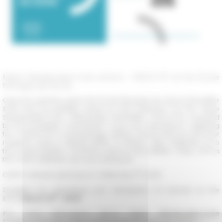
Marie Skłodowska-Curie actions - MSCA PF at the École
française de Rome
Over the past few years the École française de Rome (hereafter
EFR) has successfully acted as host institution for the Marie
Skłodowska-Curie Fellowships (hereafter MSCA-PF) awarded
by the European Commission. If you are interested in applying
for a MSCA-PF in archaeology, history, social sciences and your
research work is related either to Rome, Italy, Maghreb or to
the South-Eastern countries close to the Adriatic coast, EFR is
the Host Institution you are looking for.
st,
Call for interest opening on: Febbruary 1
2023.
Deadline for submitting your declaration of interest at the
st
EFR:
March 31
, 2023
For more information about
Marie Skłodowska-Curie
Postdoctoral Fellowships at the École française de Rome →