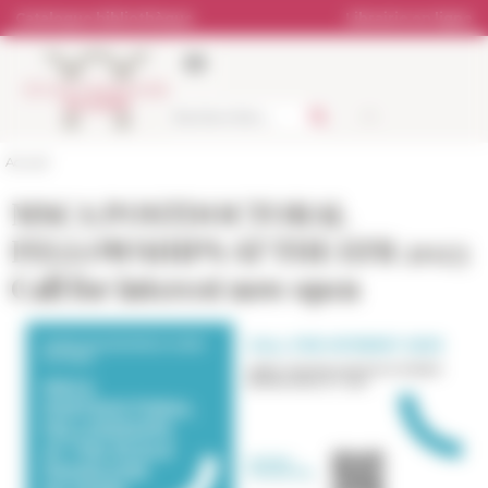
Panneau de gestion des cookies
Catalogue bibliothèque
Librairie en ligne
Accueil
MSCA POSTDOCTORAL
FELLOWSHIPS AT THE EFR 2023
Call for interest now open