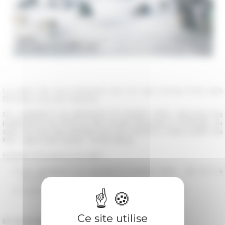
Le salon de livre d’histoire est l’un des temps forts des
Rendez-vous de l’histoire.
Du vendredi 11 au dimanche 13 octobre 2024, retrouvez les
publications de l'EFR et des Écoles françaises à l'étranger au
salon du livre des
Rendez-vous de l'Histoire
à Blois (Salon du
livre - place Jean Jaurès - 41000 Blois).
Horaires d'ouverture du salon :
les vendredi 11 et samedi 12 octobre 2024 : de 10 h à
19 h 30,
le dimanche 13 octobre 2024 : de 10 h à 18 h 30.
Ce site utilise
En savoir plus →