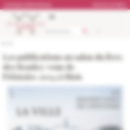
Panneau de gestion des cookies
Catalogue bibliothèque
Librairie en ligne
Accueil
Les publications au salon du livre
des
Rendez-vous de
l'Histoire
2024 à Blois