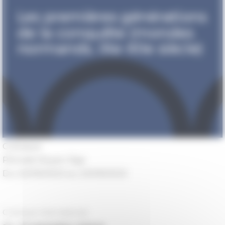
Colloque
Période
Moyen Âge
Du 22/09/2023 au 23/09/2023
Colloque international