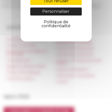
Tout refuser
Catégorie
La recherche
Publié le 04/09/2023 -
Dernière mise à jour le
04/09/2023
Personnaliser
Politique de
confidentialité
Accès directs
Nos autres sites
Informations pratiques
Réseau des Écoles
françaises à l’étranger
Presse et kit logo
Unione Internazionale
Réservation de salles et
tournages
Carnets de recherche
Hébergement
Carnet « À l’École de toute
l’Italie »
Égalité professionnelle
Carnet Farnèse150
Charte informatique
Information newsletter
Marchés publics
FarNet
Suivre l’EFR
S'INSCRIRE À LA NEWSLETTER