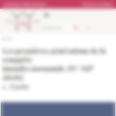
Panneau de gestion des cookies
Catalogue bibliothèque
Librairie en ligne
Accueil
Les premières générations de la
conquête
e
e
(mondes normands, IX
-XII
siècle)
1 : Partir