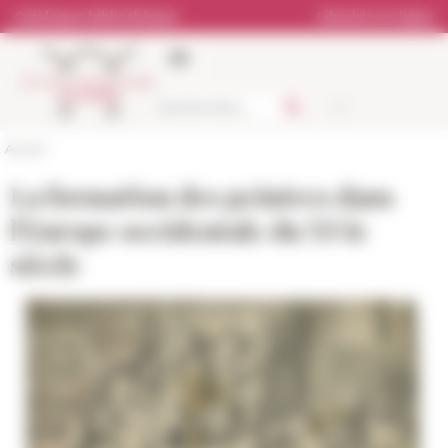
Panneau de gestion des cookies
Catalogue bibliothèque
Librairie en ligne
Accueil
La formation des peintres dans
l'Europe occidentale du XVIe
siècle