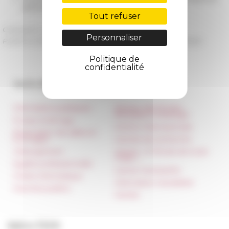
peintre en Europe au XVIe siècle
Tout refuser
Catégorie
La recherche
Personnaliser
Publié le 02/10/2017 -
Dernière mise à jour le
23/04/2020
Politique de
confidentialité
Accès directs
Nos autres sites
Informations pratiques
Réseau des Écoles
françaises à l’étranger
Presse et kit logo
Unione Internazionale
Réservation de salles et
tournages
Carnets de recherche
Hébergement
Carnet « À l’École de toute
l’Italie »
Égalité professionnelle
Carnet Farnèse150
Charte informatique
Information newsletter
Marchés publics
FarNet
Suivre l’EFR