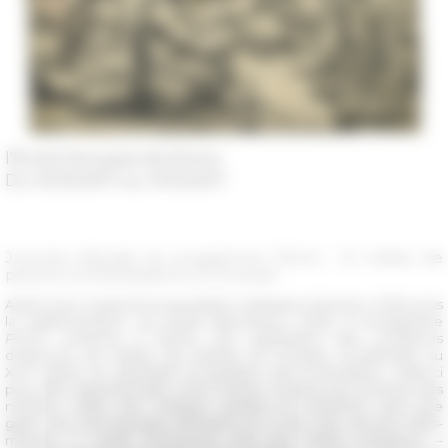
l'École française de Rome
Du 10/10/2017 au 11/10/2017
Journée d'étude du programme "Pictor : le métier de
peintre à la Renaissance en Europe"
Après avoir examiné la population artistique (Genève, 2015), puis
la réglementation du travail (Barcelone, 2016), le programme
Pictor
continue, à Rome, son exploration des conditions
d’exercice du métier de peintre en Europe occidentale au
e
XVI
siècle en abordant la question de la formation. Celle-ci
peut être appréhendée, entre autres, à travers les archives des
notaires, celles des collèges, guildes et confréries, ainsi que
grâce aux témoignages littéraires et à ceux des œuvres elles-
mêmes. Il s’agira d’examiner tant les cadres juridiques –