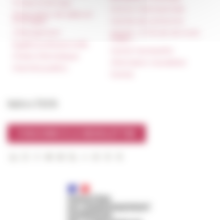
Presse et kit logo
Unione Internazionale
Réservation de salles et
tournages
Carnets de recherche
Hébergement
Carnet « À l’École de toute
l’Italie »
Égalité professionnelle
Carnet Farnèse150
Charte informatique
Information newsletter
Marchés publics
FarNet
Suivre l’EFR
S'INSCRIRE À LA NEWSLETTER