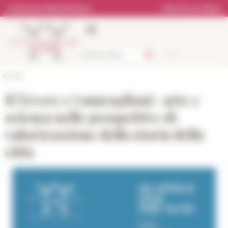
Panneau de gestion des cookies
Catalogue bibliothèque
Librairie en ligne
Accueil
Il Tevere e i muraglioni : arte e
scienza nelle prospettive di
valorizzazione della storia della
città