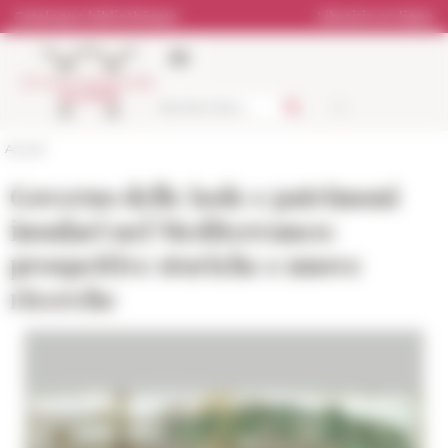
Panneau de gestion des cookies
Catalogue bibliothèque
Librairie en ligne
Accueil
Governo delle isole e patrimoni
insulari nel Mediterraneo:
prospettive storiche e nuove
ricerche