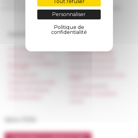
Tout refuser
Catégorie
La recherche
Publié le 28/01/2022 -
Dernière mise à jour le
14/02/2022
Personnaliser
Politique de
confidentialité
Accès directs
Nos autres sites
Informations pratiques
Réseau des Écoles
françaises à l’étranger
Presse et kit logo
Unione Internazionale
Réservation de salles et
tournages
Carnets de recherche
Hébergement
Carnet « À l’École de toute
l’Italie »
Égalité professionnelle
Carnet Farnèse150
Charte informatique
Information newsletter
Marchés publics
FarNet
Suivre l’EFR