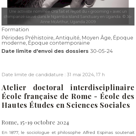
Une activiste nommée Ora fait et reçoit du « grooming » avec un
chimpanzé sauvé dans le Ngamba Island Sanctuary en Uganda. © Jo-
Anne McArthur, Uganda 2009
Formation
Périodes
Préhistoire, Antiquité, Moyen Âge, Époque
moderne, Époque contemporaine
Date limite d'envoi des dossiers
30-05-24
Date limite de candidature : 31 mai 2024, 17 h
Atelier doctoral interdisciplinaire
École française de Rome - École des
Hautes Études en Sciences Sociales
Rome, 15-19 octobre 2024
En 1877, le sociologue et philosophe Alfred Espinas soutenait