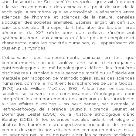
une thèse intitulée
Des sociétés animales
, qui visait à étudier
« la vie en commun » des animaux du point de vue de la
sociologie. Alors même que se consolidait la séparation entre
sciences de l'homme et sciences de la nature, censées
s'occuper des sociétés animales, Espinas lançait un défi aux
sciences sociales. Il a cependant fallu attendre les dernières
e
décennies du XX
siècle pour que celles-ci s'intéressent
systématiquement aux animaux et à leur position complexe et
changeante dans les sociétés humaines, qui apparaissent de
plus en plus hybrides.
L'observation des comportements animaux en tant que
comportements sociaux soulève une série d'interrogations
épistémologiques et méthodologiques défiant les frontières
e
disciplinaires. L'éthologie de la seconde moitié du XX
siècle est
marquée par l'adoption de méthodologies issues des sciences
humaines, comme le montrent les recherches de Jane Goodall
(1970) ou de William McGrew (1992). À leur tour, les sciences
sociales se servent des connaissances éthologiques pour
interpréter les comportements des animaux et leur incidence
sur les affaires humaines – on peut penser, par exemple, à
l'
ethno-ethology
de Florence Brunois, Florence Gaunet et
Dominique Lestel (2006), ou à l'
histoire éthologique
d'Éric
Baratay (2012). Si les sciences sociales aident l'éthologie à
abattre les barrières d'un objectivisme incapable de rendre
compte des significations situées des comportements animaux,
les sciences naturelles peuvent aider les sciences sociales à