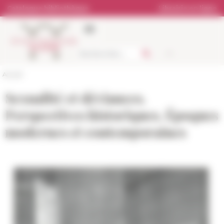
Panneau de gestion des cookies
Catalogue bibliothèque
Librairie en ligne
Accueil
Sexualité et déviances.
Perspectives historiques. Époques
modernes et contemporaines