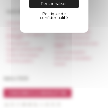
Personnaliser
Accès directs
Nos autres sites
Politique de
confidentialité
Informations pratiques
Réseau des Écoles
françaises à l’étranger
Presse et kit logo
Unione Internazionale
Réservation de salles et
tournages
Carnets de recherche
Hébergement
Carnet « À l’École de toute
l’Italie »
Égalité professionnelle
Carnet Farnèse150
Charte informatique
Information newsletter
Marchés publics
FarNet
Suivre l’EFR
S'INSCRIRE À LA NEWSLETTER