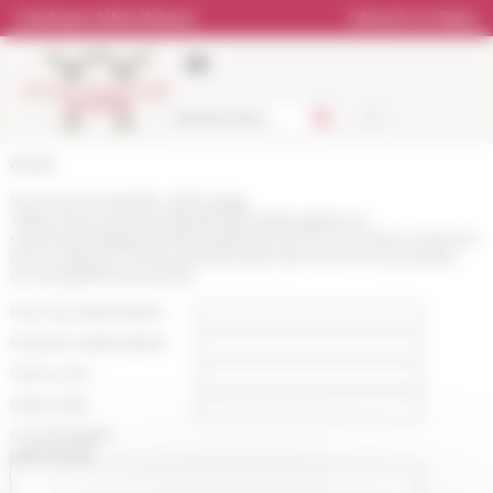
Panneau de gestion des cookies
Catalogue bibliothèque
Librairie en ligne
Accueil
Vous recommandez cette page
:
https://www.efrome.it/publications/actualites-et-
evenements/agenda-des-publications/100-nouveaux-volumes-
de-la-collection-de-lecole-francaise-de-rome-en-acces-libre-
sur-la-plateforme-persee
Nom du destinataire :
Email du destinataire :
Votre nom :
Votre mail :
Commentaire
(optionnel):