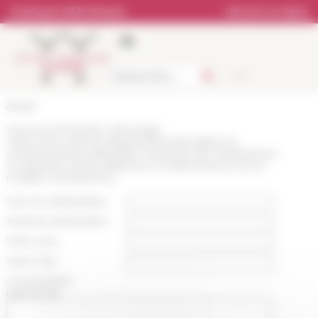
Panneau de gestion des cookies
Catalogue bibliothèque
Librairie en ligne
Accueil
Vous recommandez cette page
:
https://www.efrome.it/publications/actualites-et-
evenements/actualite/villae-maritimae-del-mediterraneo-
occidentale-nascita-diffusione-e-trasformazione-di-un-
modello-architettonico
Nom du destinataire :
Email du destinataire :
Votre nom :
Votre mail :
Commentaire
(optionnel):