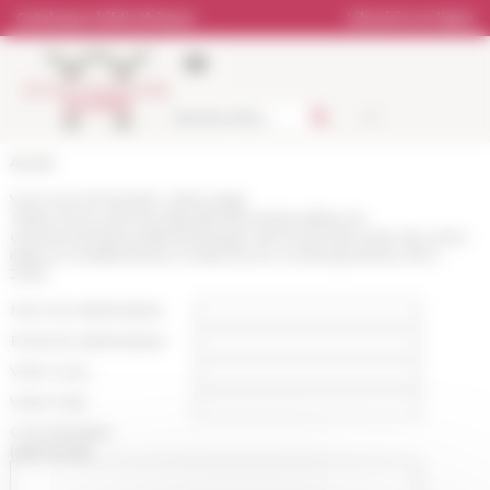
Panneau de gestion des cookies
Catalogue bibliothèque
Librairie en ligne
Accueil
Vous recommandez cette page
:
https://www.efrome.it/publications/actualites-et-
evenements/actualite/melanges-de-lecole-francaise-de-rome-
italie-et-mediterranee-modernes-et-contemporaines-135-1-
2023
Nom du destinataire :
Email du destinataire :
Votre nom :
Votre mail :
Commentaire
(optionnel):