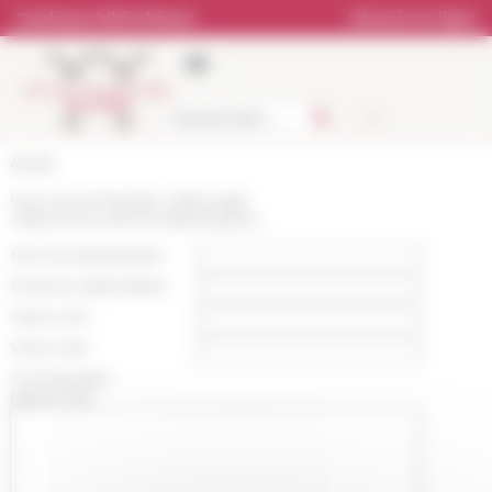
Panneau de gestion des cookies
Catalogue bibliothèque
Librairie en ligne
Accueil
Vous recommandez cette page
:
https://www.efrome.it/p/thysdrus
Nom du destinataire :
Email du destinataire :
Votre nom :
Votre mail :
Commentaire
(optionnel):