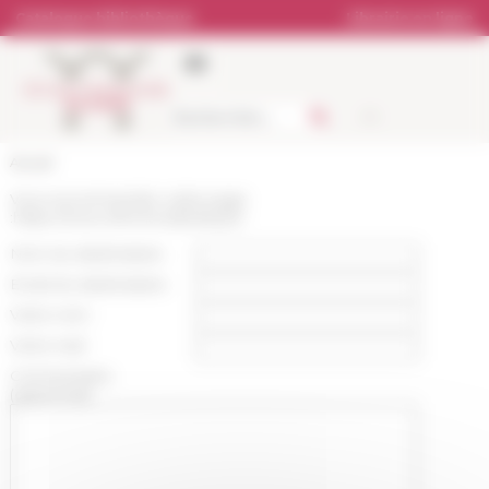
Panneau de gestion des cookies
Catalogue bibliothèque
Librairie en ligne
Accueil
Vous recommandez cette page
:
https://www.efrome.it/p/sahylor
Nom du destinataire :
Email du destinataire :
Votre nom :
Votre mail :
Commentaire
(optionnel):