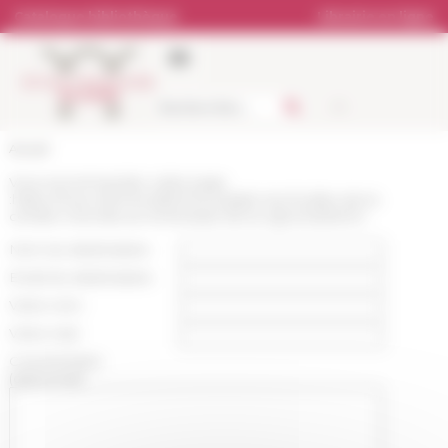
Panneau de gestion des cookies
Catalogue bibliothèque
Librairie en ligne
Accueil
Vous recommandez cette page
:
https://www.efrome.it/p/rome-palatin-les-fouilles-de-la-
cenatio-rotunda-sur-la-terrasse-de-la-vigna-barberini
Nom du destinataire :
Email du destinataire :
Votre nom :
Votre mail :
Commentaire
(optionnel):