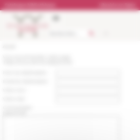
Panneau de gestion des cookies
Catalogue bibliothèque
Librairie en ligne
Accueil
Vous recommandez cette page
:
https://www.efrome.it/p/pscheet
Nom du destinataire :
Email du destinataire :
Votre nom :
Votre mail :
Commentaire
(optionnel):