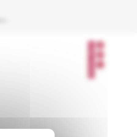
AUX
P
A
R
T
A
G
E
R