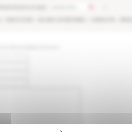
thèque
Librairie en ligne
E
PUBLICATIONS
EN LIGNE
LES PERSONNES
CANDIDATER
RÉSE
/www.efrome.it/p/provenances