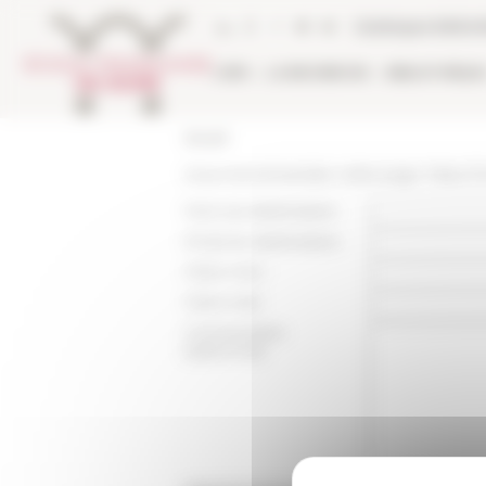
Panneau de gestion des cookies
Catalogue biblio
L'EFR
LA RECHERCHE
BIBLIOTHÈQU
Accueil
Vous recommandez cette page :
https:/
Nom du destinataire :
Email du destinataire :
Votre nom :
Votre mail :
Commentaire
(optionnel):