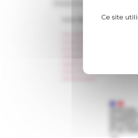
Ce site uti
Accès directs
Informations pratiques
Presse et kit logo
Réservation de salles et tournages
Hébergement
Égalité professionnelle
Charte informatique
Marchés publics