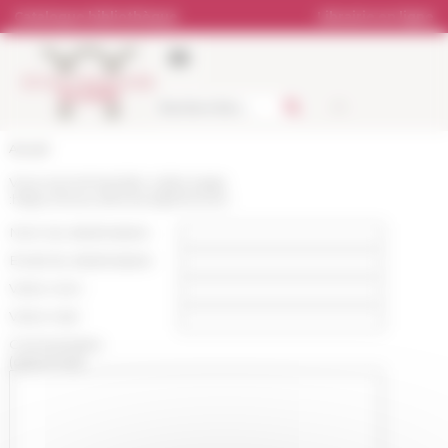
Panneau de gestion des cookies
Catalogue bibliothèque
Librairie en ligne
Accueil
Vous recommandez cette page
:
https://www.efrome.it/p/monom
Nom du destinataire :
Email du destinataire :
Votre nom :
Votre mail :
Commentaire
(optionnel):