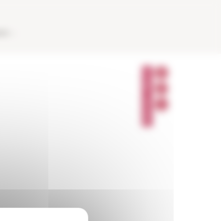
AUX
P
A
R
T
A
G
E
R