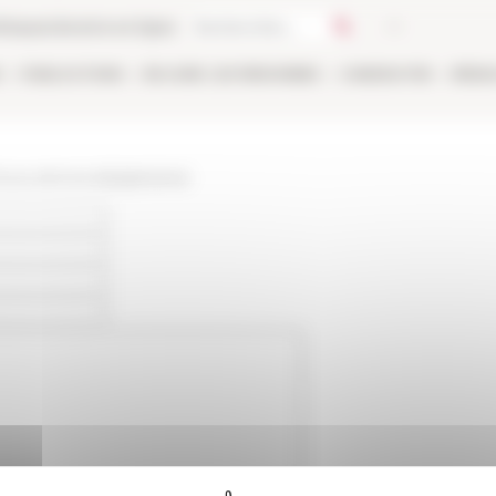
thèque
Librairie en ligne
E
PUBLICATIONS
EN LIGNE
LES PERSONNES
CANDIDATER
RÉSE
/www.efrome.it/p/globalvat