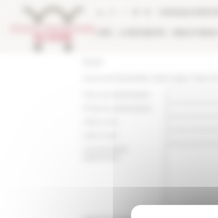
Panneau de gestion des cookies
Catalogue biblio
L'EFR
LA RECHERCHE
BIBLIOTHÈQU
Accueil
Vous recommandez cette page :
https:/
Nom du destinataire :
Email du destinataire :
Votre nom :
Votre mail :
Commentaire
(optionnel):