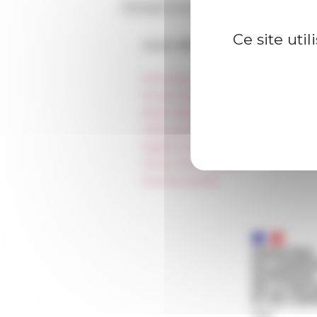
Ce site uti
Accès directs
Informations pratiques
Presse et kit logo
Réservation de salles et tournages
Hébergement
Égalité professionnelle
Charte informatique
Marchés publics