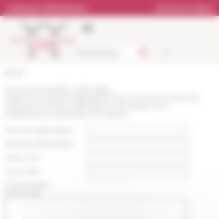
Panneau de gestion des cookies
Catalogue bibliothèque
Librairie en ligne
Accueil
Vous recommandez cette page
:
https://www.efrome.it/p/explorer-les-connexions-entre-les-
royaumes-chretiens-dethiopie-et-de-kongo-et-la-
mediterranee-medievale-et-moderne
Nom du destinataire :
Email du destinataire :
Votre nom :
Votre mail :
Commentaire
(optionnel):