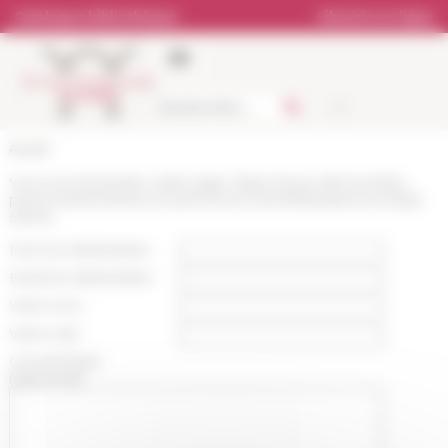
Panneau de gestion des cookies
Catalogue bibliothèque
Librairie en ligne
Accueil
Vous recommandez cette page :
https://www.efrome.it/les-
personnes/membres-et-personnel-scientifique/personne/jair-
santos
Nom du destinataire :
Email du destinataire :
Votre nom :
Votre mail :
Commentaire
(optionnel):