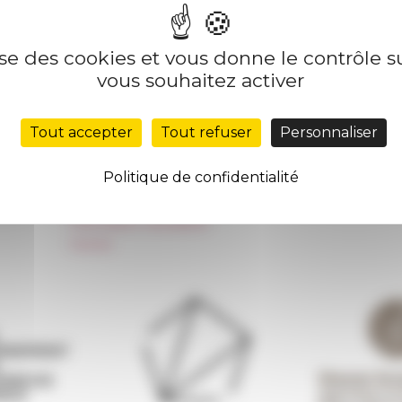
lise des cookies et vous donne le contrôle 
Nos autres sites
Suivre 
vous souhaitez activer
Réseau des Écoles françaises à l’étranger
S'INS
Tout accepter
Tout refuser
Personnaliser
Unione Internazionale
Carnets de recherche
Politique de confidentialité
Carnet « À l’École de toute l’Italie »
Carnet Farnèse150
Information newsletter
FarNet