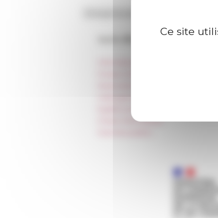
Ce site uti
Accès directs
Informations pratiques
Presse et kit logo
Réservation de salles et tournages
Hébergement
Égalité professionnelle
Charte informatique
Marchés publics