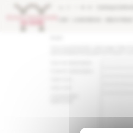
Panneau de gestion des cookies
Catalogue biblio
L'EFR
LA RECHERCHE
BIBLIOTHÈQU
Accueil
Vous recommandez cette page :
https:/
services/bibliotheque/personne/jean-ca
Nom du destinataire :
Email du destinataire :
Votre nom :
Votre mail :
Commentaire
(optionnel):