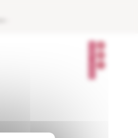
AUX
P
A
R
T
A
G
E
R