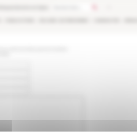
thèque
Librairie en ligne
E
PUBLICATIONS
EN LIGNE
LES PERSONNES
CANDIDATER
RÉSE
/www.efrome.it/les-personnes/les-
ndela