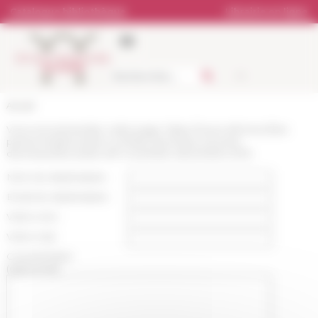
Panneau de gestion des cookies
Catalogue bibliothèque
Librairie en ligne
Accueil
Vous recommandez cette page :
https://www.efrome.it/les-
personnes/boursiers-contrats-doctoraux-et-post-
doctoraux/boursiers-efr-novembre-decembre-2015
Nom du destinataire :
Email du destinataire :
Votre nom :
Votre mail :
Commentaire
(optionnel):