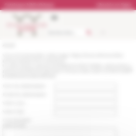
Panneau de gestion des cookies
Catalogue bibliothèque
Librairie en ligne
Accueil
Vous recommandez cette page :
https://www.efrome.it/les-
personnes/anciens-membres?
tx_atolcontenu_personne%5Baction%5D=list&tx_atolcontenu_
personne%5Bcontroller%5D=Personne&cHash=2c7b9100387f
b06d0be644e8e2d99de3
Nom du destinataire :
Email du destinataire :
Votre nom :
Votre mail :
Commentaire
(optionnel):