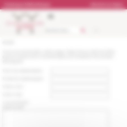
Panneau de gestion des cookies
Catalogue bibliothèque
Librairie en ligne
Accueil
Vous recommandez cette page :
https://www.efrome.it/les-
personnes/anciens-membres/personne/adrian-fernandez-
almoguera
Nom du destinataire :
Email du destinataire :
Votre nom :
Votre mail :
Commentaire
(optionnel):