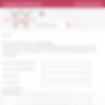
Panneau de gestion des cookies
Catalogue bibliothèque
Librairie en ligne
Accueil
Vous recommandez cette page
:
https://www.efrome.it/lefr/actualites/podcast-reecouter-les-
interventions-de-la-table-ronde-des-italies-des-italiens-une-
mosaique
Nom du destinataire :
Email du destinataire :
Votre nom :
Votre mail :
Commentaire
(optionnel):