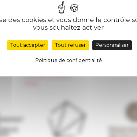
lise des cookies et vous donne le contrôle 
Nos autres sites
Suivre 
vous souhaitez activer
Réseau des Écoles françaises à l’étranger
S'INS
Tout accepter
Tout refuser
Personnaliser
Unione Internazionale
Carnets de recherche
Politique de confidentialité
Carnet « À l’École de toute l’Italie »
Carnet Farnèse150
Information newsletter
FarNet