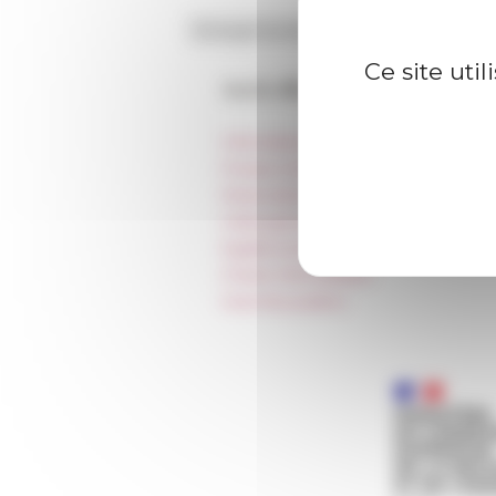
Ce site uti
Accès directs
Informations pratiques
Presse et kit logo
Réservation de salles et tournages
Hébergement
Égalité professionnelle
Charte informatique
Marchés publics