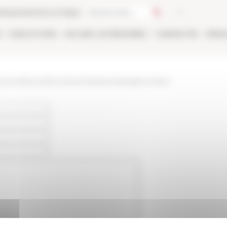
thèque
Librairie en ligne
E
PUBLICATIONS
EN LIGNE
LES PERSONNES
CANDIDATER
RÉSE
/www.efrome.it/la-recherche/seminaires/prochains-