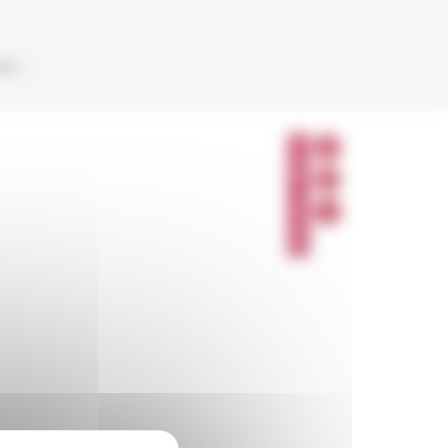
AUX
P
A
R
T
A
G
E
R