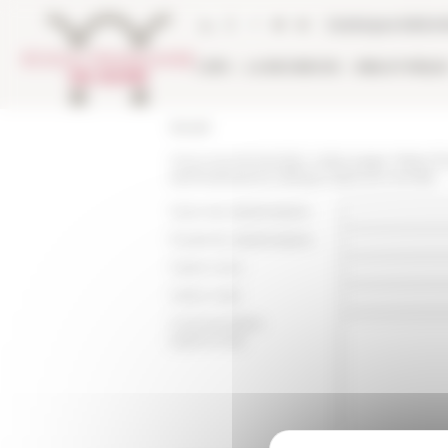
Panneau de gestion des cookies
Catalogue biblio
L'EFR
LA RECHERCHE
BIBLIOTHÈQU
Accueil
Vous recommandez cette page :
https:/
seminaires/une-afrique-dans-le-monde
Nom du destinataire :
Email du destinataire :
Votre nom :
Votre mail :
Commentaire
(optionnel):