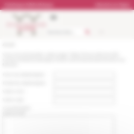
Panneau de gestion des cookies
Catalogue bibliothèque
Librairie en ligne
Accueil
Vous recommandez cette page :
https://www.efrome.it/la-
recherche/seminaires/prochains-seminaires/catholicisme-au-
feminin
Nom du destinataire :
Email du destinataire :
Votre nom :
Votre mail :
Commentaire
(optionnel):