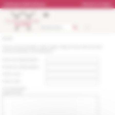
Panneau de gestion des cookies
Catalogue bibliothèque
Librairie en ligne
Accueil
Vous recommandez cette page :
https://www.efrome.it/la-
recherche/axes-scientifiques
Nom du destinataire :
Email du destinataire :
Votre nom :
Votre mail :
Commentaire
(optionnel):