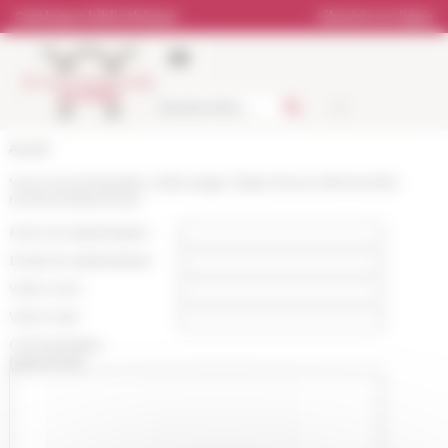
Panneau de gestion des cookies
Catalogue bibliothèque
Librairie en ligne
Accueil
Vous recommandez cette page :
https://www.efrome.it/la-
recherche/archives
Nom du destinataire :
Email du destinataire :
Votre nom :
Votre mail :
Commentaire
(optionnel):