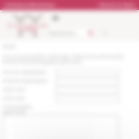
Panneau de gestion des cookies
Catalogue bibliothèque
Librairie en ligne
Accueil
Vous recommandez cette page :
https://www.efrome.it/la-
recherche/archeologie/kouass-maroc
Nom du destinataire :
Email du destinataire :
Votre nom :
Votre mail :
Commentaire
(optionnel):