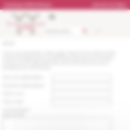
Panneau de gestion des cookies
Catalogue bibliothèque
Librairie en ligne
Accueil
Vous recommandez cette page :
https://www.efrome.it/la-
recherche/agenda-et-manifestations/evenement/resefe-
ressources-et-dispositifs-daccueil-internationaux-pour-
etudiants-et-chercheurs
Nom du destinataire :
Email du destinataire :
Votre nom :
Votre mail :
Commentaire
(optionnel):